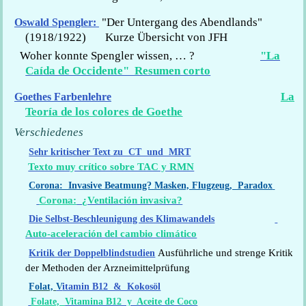
"Der Untergang des Abendlands"
Oswald Spengler:
(1918/1922) Kurze Übersicht von JFH
Woher konnte Spengler wissen, … ?
"La
Caída de Occidente" Resumen corto
La
Goethes Farbenlehre
Teoría de los colores de Goethe
Verschiedenes
Sehr kritischer Text zu CT und MRT
Texto muy crítico sobre TAC y RMN
Corona: Invasive Beatmung? Masken, Flugzeug, Paradox
Corona:
¿Ventilación invasiva?
Die Selbst-Beschleunigung des Klimawandels
Auto-aceleración del cambio climático
Ausführliche und strenge Kritik
Kritik der Doppelblindstudien
der Methoden der Arzneimittelprüfung
Folat,
V
itamin B12 & Kokosöl
Folate,
Vitamina B12 y Aceite de Coco