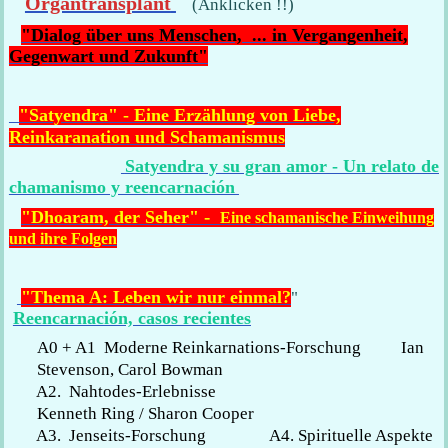
Organtransplant
(Anklicken !!)
"Dialog über uns Menschen, ... in Vergangenheit,
Gegenwart und Zukunft"
"Satyendra" - Eine Erzählung von Liebe,
Reinkaranation und Schamanismus
Satyendra y su gran amor - Un relato de
chamanismo y reencarnación
-
"Dhoaram, der Seher"
Eine schamanische Einweihung
und ihre Folgen
"Thema A: Leben wir nur einmal?
"
Reencarnación, casos
recientes
A0 + A1 Moderne Reinkarnations-Forschung Ian
Stevenson, Carol Bowman
A2. Nahtodes-Erlebnisse
Kenneth Ring / Sharon Cooper
A3. Jenseits-Forschung
A4. Spirituelle Aspekte